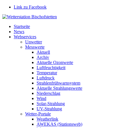
Link zu Facebook
Startseite
News
Webservices
Unwetter
Messwerte
Aktuell
Archiv
Aktuelle Ozonwerte
Luftfeuchtigkeit
Temperatur
Luftdruck
Strahlenfrühwarnsystem
Aktuelle Strahlungswerte
Niederschlag
Wind
Solar-Strahlung
UV-Strahlung
Wetter-Portale
Weatherlink
AWEKAS (Stationsweb)